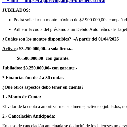
+ info https://cajapreving.org.ar/b-beneficio-bca/
JUBILADOS:
Podrá solicitar un monto máximo de $2.900.000,00 acompañado p
Adherir la cuota del préstamo a un Débito Automático de Tarje
¿Cuáles son los montos disponibles? -A partir del 01/04/2026
Activos
: $3.250.000,00- a sola firma.-
$6.500,000,00- con garante.-
Jubilados
: $3.250.000,00- con garante.-
* Financiación: de 2 a 36 cuotas.
¿Qué otros aspectos debo tener en cuenta?
1.- Monto de Cuota:
El valor de la cuota a amortizar mensualmente, activos o jubilados, no
2.- Cancelación Anticipada
:
En caso de cancelación anticipada se deducirá de los intereses no de