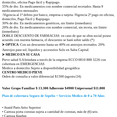
domicilio, oficina Pago fácil y Rapipago.
35% de dto. En medicamentos con nombre comercial recetados. Hasta 9
medicamentos mensuales
-Vigencia al 1º debito por banco, empresa o tarjeta.-Vigencia 2º pago en oficina,
domicilio, Pago Fácil y Rapipago.
30% de dto. En medicamentos genéricos, sin límite (inmediato)
20% de dto. En medicamentos con nombre comercial, sin receta, sin límite
(inmediato)
DOBLE DESCUENTO DE FARMACIAS: en caso de que su obra social posea
acuerdo con nuestra farmacia, el descuento se hará sobre saldo (*)
⮚ OPTICA
:Con un descuento hasta un 40% en anteojos recetados. 20%
Anteojos para sol, líquidos y accesorios Solo en Salta Capital.
⮚ MEDICO EN SU CASA
Pieve salud S.A brindara a través de la empresa ECCO 0810 888 3226 con
cobertura en EMERGENCIAS
Medico a domicilio Sujeto a disponibilidad geográfica
CENTRO MEDICO PIEVE
Orden de consulta a valor diferencial $1500 (agosto/24)
Valor Grupo Familiar $ 13.300 Adherente $4900 Unipersonal $11.000
Plan de cobertura Seguro de Sepelio + Servicio Medico de 0 a 70 Años
• Ataúd Paris Arito Superior
• Carroza porta coronas sujeta a cantidad de coronas, más de (6) seis.
• Carroza fúnebre