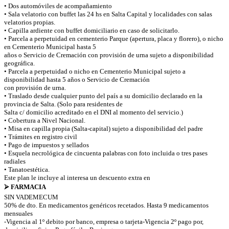
• Dos automóviles de acompañamiento
• Sala velatorio con buffet las 24 hs en Salta Capital y localidades con salas
velatorios propias.
• Capilla ardiente con buffet domiciliario en caso de solicitarlo.
• Parcela a perpetuidad en cementerio Parque (apertura, placa y florero), o nicho
en Cementerio Municipal hasta 5
años o Servicio de Cremación con provisión de urna sujeto a disponibilidad
geográfica.
• Parcela a perpetuidad o nicho en Cementerio Municipal sujeto a
disponibilidad hasta 5 años o Servicio de Cremación
con provisión de urna.
• Traslado desde cualquier punto del país a su domicilio declarado en la
provincia de Salta. (Solo para residentes de
Salta c/ domicilio acreditado en el DNI al momento del servicio.)
• Cobertura a Nivel Nacional.
• Misa en capilla propia (Salta-capital) sujeto a disponibilidad del padre
• Trámites en registro civil
• Pago de impuestos y sellados
• Esquela necrológica de cincuenta palabras con foto incluida o tres pases
radiales
• Tanatoestética.
Este plan le incluye al interesa un descuento extra en
⮚ FARMACIA
SIN VADEMECUM
50% de dto. En medicamentos genéricos recetados. Hasta 9 medicamentos
mensuales
-Vigencia al 1º debito por banco, empresa o tarjeta-Vigencia 2º pago por,