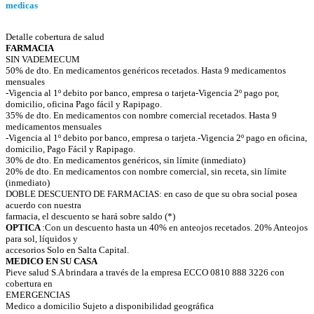
medicas
Detalle cobertura de salud
FARMACIA
SIN VADEMECUM
50% de dto. En medicamentos genéricos recetados. Hasta 9 medicamentos
mensuales
-Vigencia al 1º debito por banco, empresa o tarjeta-Vigencia 2º pago por,
domicilio, oficina Pago fácil y Rapipago.
35% de dto. En medicamentos con nombre comercial recetados. Hasta 9
medicamentos mensuales
-Vigencia al 1º debito por banco, empresa o tarjeta.-Vigencia 2º pago en oficina,
domicilio, Pago Fácil y Rapipago.
30% de dto. En medicamentos genéricos, sin límite (inmediato)
20% de dto. En medicamentos con nombre comercial, sin receta, sin límite
(inmediato)
DOBLE DESCUENTO DE FARMACIAS: en caso de que su obra social posea
acuerdo con nuestra
farmacia, el descuento se hará sobre saldo (*)
OPTICA
:Con un descuento hasta un 40% en anteojos recetados. 20% Anteojos
para sol, líquidos y
accesorios Solo en Salta Capital.
MEDICO EN SU CASA
Pieve salud S.A brindara a través de la empresa ECCO 0810 888 3226 con
cobertura en
EMERGENCIAS
Medico a domicilio Sujeto a disponibilidad geográfica