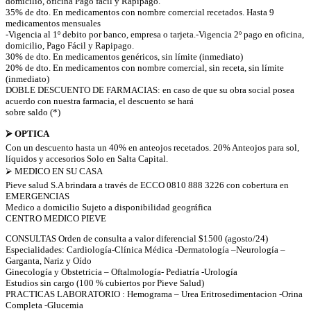
domicilio, oficina Pago fácil y Rapipago.
35% de dto. En medicamentos con nombre comercial recetados. Hasta 9
medicamentos mensuales
-Vigencia al 1º debito por banco, empresa o tarjeta.-Vigencia 2º pago en oficina,
domicilio, Pago Fácil y Rapipago.
30% de dto. En medicamentos genéricos, sin límite (inmediato)
20% de dto. En medicamentos con nombre comercial, sin receta, sin límite
(inmediato)
DOBLE DESCUENTO DE FARMACIAS: en caso de que su obra social posea
acuerdo con nuestra farmacia, el descuento se hará
sobre saldo (*)
⮚ OPTICA
Con un descuento hasta un 40% en anteojos recetados. 20% Anteojos para sol,
líquidos y accesorios Solo en Salta Capital.
⮚ MEDICO EN SU CASA
Pieve salud S.A brindara a través de ECCO 0810 888 3226 con cobertura en
EMERGENCIAS
Medico a domicilio Sujeto a disponibilidad geográfica
CENTRO MEDICO PIEVE
CONSULTAS Orden de consulta a valor diferencial $1500 (agosto/24)
Especialidades: Cardiología-Clínica Médica -Dermatología –Neurología –
Garganta, Nariz y Oído
Ginecología y Obstetricia – Oftalmología- Pediatría -Urología
Estudios sin cargo (100 % cubiertos por Pieve Salud)
PRACTICAS LABORATORIO : Hemograma – Urea Eritrosedimentacion -Orina
Completa -Glucemia