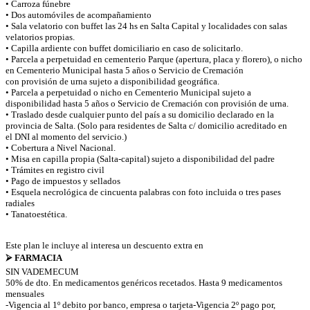
• Carroza fúnebre
• Dos automóviles de acompañamiento
• Sala velatorio con buffet las 24 hs en Salta Capital y localidades con salas
velatorios propias.
• Capilla ardiente con buffet domiciliario en caso de solicitarlo.
• Parcela a perpetuidad en cementerio Parque (apertura, placa y florero), o nicho
en Cementerio Municipal hasta 5 años o Servicio de Cremación
con provisión de urna sujeto a disponibilidad geográfica.
• Parcela a perpetuidad o nicho en Cementerio Municipal sujeto a
disponibilidad hasta 5 años o Servicio de Cremación con provisión de urna.
• Traslado desde cualquier punto del país a su domicilio declarado en la
provincia de Salta. (Solo para residentes de Salta c/ domicilio acreditado en
el DNI al momento del servicio.)
• Cobertura a Nivel Nacional.
• Misa en capilla propia (Salta-capital) sujeto a disponibilidad del padre
• Trámites en registro civil
• Pago de impuestos y sellados
• Esquela necrológica de cincuenta palabras con foto incluida o tres pases
radiales
• Tanatoestética.
Este plan le incluye al interesa un descuento extra en
⮚ FARMACIA
SIN VADEMECUM
50% de dto. En medicamentos genéricos recetados. Hasta 9 medicamentos
mensuales
-Vigencia al 1º debito por banco, empresa o tarjeta-Vigencia 2º pago por,