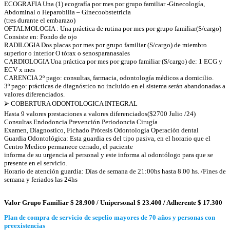
ECOGRAFIA Una (1) ecografía por mes por grupo familiar -Ginecología,
Abdominal o Heparobilia – Ginecoobstetricia
(tres durante el embarazo)
OFTALMOLOGIA : Una práctica de rutina por mes por grupo familiar(S/cargo)
Consiste en: Fondo de ojo
RADILOGIA Dos placas por mes por grupo familiar (S/cargo) de miembro
superior o interior O tórax o senosparanasales
CARDIOLOGIA Una práctica por mes por grupo familiar (S/cargo) de: 1 ECG y
ECV x mes
CARENCIA 2º pago: consultas, farmacia, odontología médicos a domicilio.
3º pago: prácticas de diagnóstico no incluido en el sistema serán abandonadas a
valores diferenciados.
⮚ COBERTURA ODONTOLOGICA INTEGRAL
Hasta 9 valores prestaciones a valores diferenciados($2700 Julio /24)
Consultas Endodoncia Prevención Periodoncia Cirugía
Examen, Diagnostico, Fichado Prótesis Odontología Operación dental
Guardia Odontológica: Esta guardia es del tipo pasiva, en el horario que el
Centro Medico permanece cerrado, el paciente
informa de su urgencia al personal y este informa al odontólogo para que se
presente en el servicio.
Horario de atención guardia: Días de semana de 21:00hs hasta 8.00 hs. /Fines de
semana y feriados las 24hs
Valor Grupo Familiar $ 28.900 / Unipersonal $ 23.400 / Adherente $ 17.300
Plan de compra de servicio de sepelio mayores de 70 años y personas con
preexistencias