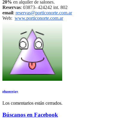
20%
en alquiler de salones.
Reservas
: 03873- 424242 int. 802
email
:
reservas@porticonorte.com.ar
Web:
www.porticonorte.com.ar
phaserejay
Los comentarios están cerrados.
Búscanos en Facebook