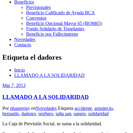
Beneficios
Previsionales
Beneficio Calificado de Ayuda BCA
Convenios
Beneficio Opcional Mayor 65 (BOM65)
Fondo Solidario de Trasplantes
Beneficio por Fallecimiento
Novedades
Contacto
Etiqueta el dadores
Inicio
LLAMADO A LA SOLIDARIDAD
Mar 7, 2013
LLAMADO A LA SOLIDARIDAD
Por
phaserejay
en
Novedades
Etiqueta
accidente
,
arquitecto
,
bernardo
,
dadores
,
renfiges
,
salta san
,
sangre
,
solidaridad
La Caja de Previsión Social, se suma a la solidaridad.