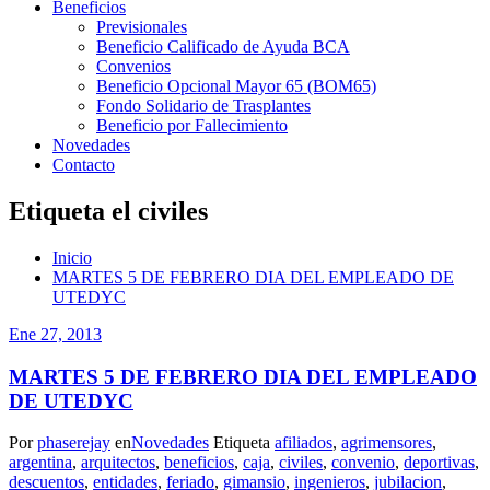
Beneficios
Previsionales
Beneficio Calificado de Ayuda BCA
Convenios
Beneficio Opcional Mayor 65 (BOM65)
Fondo Solidario de Trasplantes
Beneficio por Fallecimiento
Novedades
Contacto
Etiqueta el civiles
Inicio
MARTES 5 DE FEBRERO DIA DEL EMPLEADO DE
UTEDYC
Ene 27, 2013
MARTES 5 DE FEBRERO DIA DEL EMPLEADO
DE UTEDYC
Por
phaserejay
en
Novedades
Etiqueta
afiliados
,
agrimensores
,
argentina
,
arquitectos
,
beneficios
,
caja
,
civiles
,
convenio
,
deportivas
,
descuentos
,
entidades
,
feriado
,
gimansio
,
ingenieros
,
jubilacion
,