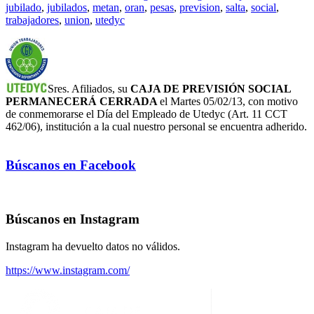
jubilado
,
jubilados
,
metan
,
oran
,
pesas
,
prevision
,
salta
,
social
,
trabajadores
,
union
,
utedyc
Sres. Afiliados, su
CAJA DE PREVISIÓN SOCIAL
PERMANECERÁ
CERRADA
el Martes 05/02/13, con motivo
de conmemorarse el Día del Empleado de Utedyc (Art. 11 CCT
462/06), institución a la cual nuestro personal se encuentra adherido.
Búscanos en Facebook
Búscanos en Instagram
Instagram ha devuelto datos no válidos.
https://www.instagram.com/