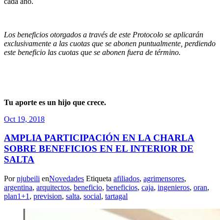
cada año.
Los beneficios otorgados a través de este Protocolo se aplicarán
exclusivamente a las cuotas que se abonen puntualmente, perdiendo
este beneficio las cuotas que se abonen fuera de término.
Tu aporte es un hijo que crece.
Oct 19, 2018
AMPLIA PARTICIPACIÓN EN LA CHARLA
SOBRE BENEFICIOS EN EL INTERIOR DE
SALTA
Por
njubeili
en
Novedades
Etiqueta
afiliados
,
agrimensores
,
argentina
,
arquitectos
,
beneficio
,
beneficios
,
caja
,
ingenieros
,
oran
,
plan1+1
,
prevision
,
salta
,
social
,
tartagal