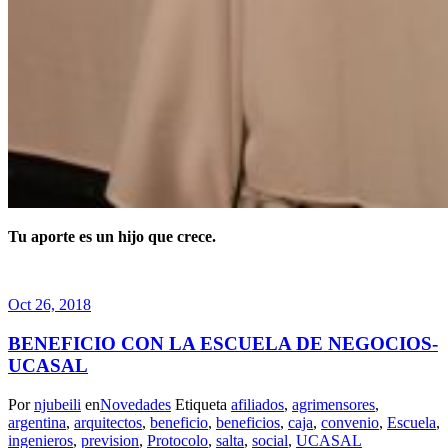
Tu aporte es un hijo que crece.
Oct 26, 2018
BENEFICIO CON LA ESCUELA DE NEGOCIOS-
UCASAL
Por
njubeili
en
Novedades
Etiqueta
afiliados
,
agrimensores
,
argentina
,
arquitectos
,
beneficio
,
beneficios
,
caja
,
convenio
,
Escuela
,
ingenieros
,
prevision
,
Protocolo
,
salta
,
social
,
UCASAL