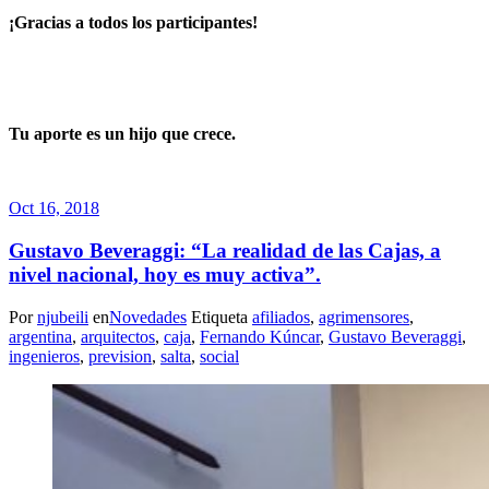
¡Gracias a todos los participantes!
Tu aporte es un hijo que crece.
Oct 16, 2018
Gustavo Beveraggi: “La realidad de las Cajas, a
nivel nacional, hoy es muy activa”.
Por
njubeili
en
Novedades
Etiqueta
afiliados
,
agrimensores
,
argentina
,
arquitectos
,
caja
,
Fernando Kúncar
,
Gustavo Beveraggi
,
ingenieros
,
prevision
,
salta
,
social