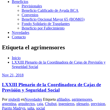
Beneficios
Previsionales
Beneficio Calificado de Ayuda BCA
Convenios
Beneficio Opcional Mayor 65 (BOM65)
Fondo Solidario de Trasplantes
Beneficio por Fallecimiento
Novedades
Contacto
Etiqueta el agrimensores
Inicio
LXXIII Plenario de la Coordinadora de Cajas de Previsión y
Seguridad Social
Nov 21, 2018
LXXIII Plenario de la Coordinadora de Cajas de
Previsión y Seguridad Social
Por
njubeili
en
Novedades
Etiqueta
afiliados
,
agrimensores
,
argentina
,
arquitectos
,
caja
,
Chubut
,
ingenieros
,
plenario
,
prevision
,
Puerto Madryn
,
salta
,
social