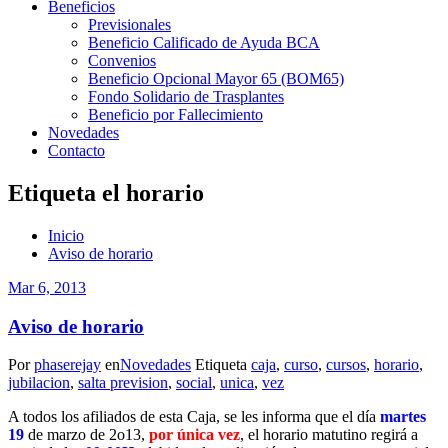
Beneficios
Previsionales
Beneficio Calificado de Ayuda BCA
Convenios
Beneficio Opcional Mayor 65 (BOM65)
Fondo Solidario de Trasplantes
Beneficio por Fallecimiento
Novedades
Contacto
Etiqueta el horario
Inicio
Aviso de horario
Mar 6, 2013
Aviso de horario
Por
phaserejay
en
Novedades
Etiqueta
caja
,
curso
,
cursos
,
horario
,
jubilacion
,
salta prevision
,
social
,
unica
,
vez
A todos los afiliados de esta Caja, se les informa que el día
martes
19
de marzo de 2o13,
por única vez
, el horario matutino regirá a