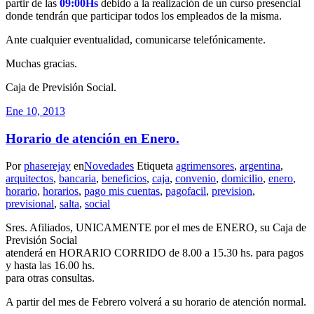
partir de las
09:00Hs
debido a la realización de un curso presencial
donde tendrán que participar todos los empleados de la misma.
Ante cualquier eventualidad, comunicarse telefónicamente.
Muchas gracias.
Caja de Previsión Social.
Ene 10, 2013
Horario de atención en Enero.
Por
phaserejay
en
Novedades
Etiqueta
agrimensores
,
argentina
,
arquitectos
,
bancaria
,
beneficios
,
caja
,
convenio
,
domicilio
,
enero
,
horario
,
horarios
,
pago mis cuentas
,
pagofacil
,
prevision
,
previsional
,
salta
,
social
Sres. Afiliados, UNICAMENTE por el mes de ENERO, su Caja de
Previsión Social
atenderá en HORARIO CORRIDO de 8.00 a 15.30 hs. para pagos
y hasta las 16.00 hs.
para otras consultas.
A partir del mes de Febrero volverá a su horario de atención normal.